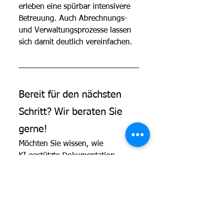
erleben eine spürbar intensivere 
Betreuung. Auch Abrechnungs- 
und Verwaltungsprozesse lassen 
sich damit deutlich vereinfachen.
Bereit für den nächsten 
Schritt? Wir beraten Sie 
gerne!
Möchten Sie wissen, wie 
KI‑gestützte Dokumentation 
speziell Ihrer Einrichtung helfen 
kann?Gerne zeigen wir Ihnen, 
wie automatische Transkription, 
Spracherkennung
 und intelligente 
Diktierworkflows
 Ihre Prozesse 