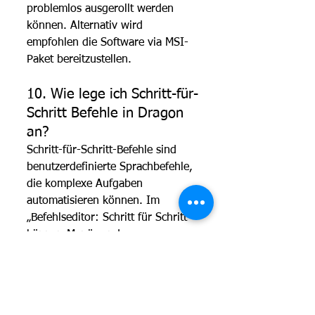
problemlos ausgerollt werden 
können. Alternativ wird 
empfohlen die Software via MSI-
Paket bereitzustellen.
10. Wie lege ich Schritt-für-
Schritt Befehle in Dragon 
an?
Schritt-für-Schritt-Befehle sind 
benutzerdefinierte Sprachbefehle, 
die komplexe Aufgaben 
automatisieren können. Im 
„Befehlseditor: Schritt für Schritt“ 
können Menü- und 
Tastaturbefehle für die 
Anwendungssteuerung festgelegt 
werden. Da dies jedoch relativ 
komplex ist, empfiehlt es sich, die 