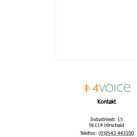
Kontakt
Industriestr. 15
Kurz und kompakt:
96114 Hirschaid
Medizinische Dokumentation
Telefon:
(0)9543 443100
in der Pathologie optimieren -