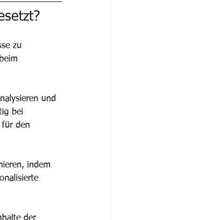
esetzt?
sse zu 
beim 
nalysieren und 
ig bei 
 für den 
mieren, indem 
nalisierte 
nhalte der 