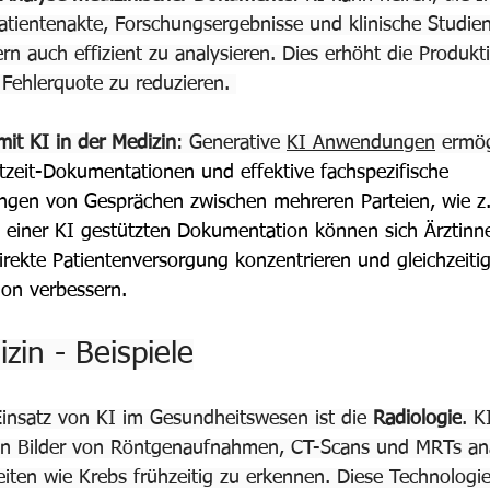
atientenakte, Forschungsergebnisse und klinische Studien
rn auch effizient zu analysieren. Dies erhöht die Produktiv
e Fehlerquote zu reduzieren. 
it KI in der Medizin
: Generative 
KI Anwendungen
 ermög
htzeit-Dokumentationen und effektive fachspezifische 
en von Gesprächen zwischen mehreren Parteien, wie z.
fe einer KI gestützten Dokumentation können sich Ärztinn
direkte Patientenversorgung konzentrieren und gleichzeitig
on verbessern
.
zin - Beispiele
 Einsatz von KI im Gesundheitswesen ist die 
Radiologie
. K
 Bilder von Röntgenaufnahmen, CT-Scans und MRTs ana
eiten wie Krebs frühzeitig zu erkennen. Diese Technologie