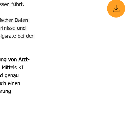
sen führt.
ischer Daten 
rfnisse und 
lgsrate bei der 
ung von Arzt-
. Mittels KI 
nd genau 
uch einen 
erung 