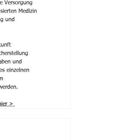
he Versorgung 
sierten Medizin 
ig und 
kunft 
cherstellung 
haben und 
es einzelnen 
im 
werden.
ier > 