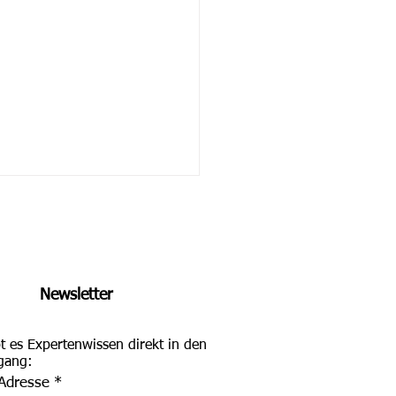
Newsletter
bt es Expertenwissen direkt in den
 und kompakt:
ngang:
cherkennung im
-Adresse
kenhaus: Nutzung