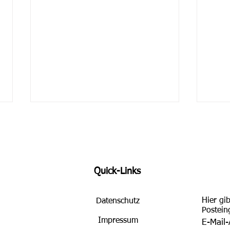
Quick-Links
Hier gi
Datenschutz
Use Case Pathologie: Warum
Kurz
Postei
Ambient Listening hier
Spra
Impressum
E-Mail
besonders wertvoll ist
Kran