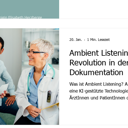
und Administratoren unverzic
jeden Implementierung. Dies 
Evangelischen Krankenhauses
Berlin (KEH). Bevor mit Spr
20. Jan.
1 Min. Lesezeit
Ambient Listening
Revolution in de
Dokumentation
Was ist Ambient Listening? A
eine KI-gestützte Technologi
ÄrztInnen und PatientInnen 
erfasst. Mithilfe von Sprach
Sprachverarbeitung werden r
Informationen automatisch tr
strukturierte Dokumentatio