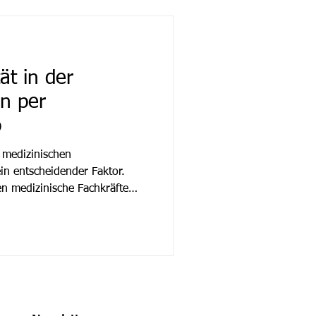
 tippen muss. Das Ziel:
t für den Menschen. Einsatz
ät in der
en per
p
 medizinischen
ein entscheidender Faktor.
 medizinische Fachkräfte
 Sprache erstellen – und das
tphone als sicheres
nologie ermöglicht eine
d Flexibilität im Arbeitsalltag.
ühelose Bedienung PowerMic
ntegration mit Dragon Medical O