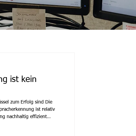
g ist kein
sel zum Erfolg sind Die
pracherkennung ist relativ
g nachhaltig effizient
tion effektiv optimiert
elle Schulungen für Ärzte