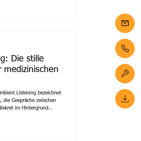
htbarer Bestandteil einer
zeigt auch die Erfahrung des
 Königin Elisabeth Herzberge
acherkennung Zeit gesp
: Die stille
r medizinischen
mbient Listening bezeichnet
e, die Gespräche zwischen
diskret im Hintergrund
erkennung und natürlicher
elevante medizinische
anskribiert und in
nen umgewandelt – ohne dass