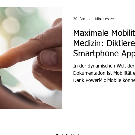
der Arzt aktiv diktieren oder
weniger Bürokratie, mehr Zei
in der
20. Jan.
1 Min. Lesezeit
Maximale Mobilit
Medizin: Diktier
Smartphone Ap
In der dynamischen Welt der
Dokumentation ist Mobilität 
Dank PowerMic Mobile können
nun klinische Dokumente per
mit einem gewöhnlichen Smar
Drahtlosmikrofon. Diese Tech
bisher unerreichte Freiheit un
Nahtlose Integration und m
Mobile ist speziell für die I